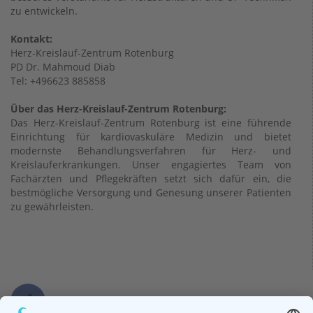
zu entwickeln.
Kontakt:
Herz-Kreislauf-Zentrum Rotenburg
PD Dr. Mahmoud Diab
Tel: +496623 885858
Über das Herz-Kreislauf-Zentrum Rotenburg:
Das Herz-Kreislauf-Zentrum Rotenburg ist eine führende
Einrichtung für kardiovaskuläre Medizin und bietet
modernste Behandlungsverfahren für Herz- und
Kreislauferkrankungen. Unser engagiertes Team von
Fachärzten und Pflegekräften setzt sich dafür ein, die
bestmögliche Versorgung und Genesung unserer Patienten
zu gewährleisten.