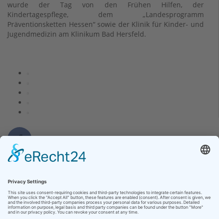
wurde der Tag von den Frühen Hilfen, der
Kindertagespflege, dem „Landesprogramm
Präventionsketten Hessen“ sowie der Klinik für Kinder- und
Jugendmedizin am Klinikum Bad Hersfeld.
Kontakt
Klinikum Bad Hersfeld GmbH
Seilerweg 29
36251 Bad Hersfeld