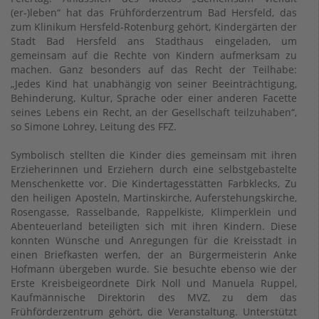
(er-)leben“ hat das Frühförderzentrum Bad Hersfeld, das
zum Klinikum Hersfeld-Rotenburg gehört, Kindergärten der
Stadt Bad Hersfeld ans Stadthaus eingeladen, um
gemeinsam auf die Rechte von Kindern aufmerksam zu
machen. Ganz besonders auf das Recht der Teilhabe:
„Jedes Kind hat unabhängig von seiner Beeinträchtigung,
Behinderung, Kultur, Sprache oder einer anderen Facette
seines Lebens ein Recht, an der Gesellschaft teilzuhaben“,
so Simone Lohrey, Leitung des FFZ.
Symbolisch stellten die Kinder dies gemeinsam mit ihren
Erzieherinnen und Erziehern durch eine selbstgebastelte
Menschenkette vor. Die Kindertagesstätten Farbklecks, Zu
den heiligen Aposteln, Martinskirche, Auferstehungskirche,
Rosengasse, Rasselbande, Rappelkiste, Klimperklein und
Abenteuerland beteiligten sich mit ihren Kindern. Diese
konnten Wünsche und Anregungen für die Kreisstadt in
einen Briefkasten werfen, der an Bürgermeisterin Anke
Hofmann übergeben wurde. Sie besuchte ebenso wie der
Erste Kreisbeigeordnete Dirk Noll und Manuela Ruppel,
Kaufmännische Direktorin des MVZ, zu dem das
Frühförderzentrum gehört, die Veranstaltung. Unterstützt