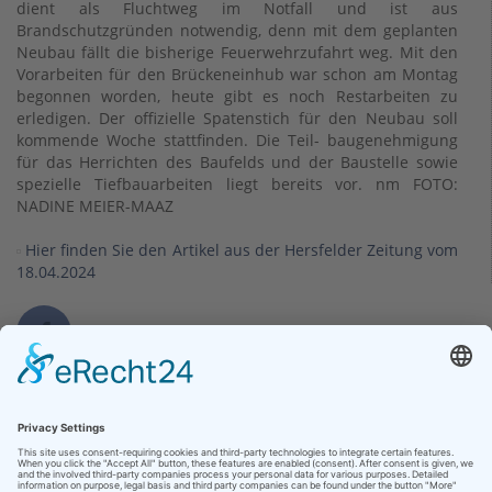
dient als Fluchtweg im Notfall und ist aus
Brandschutzgründen notwendig, denn mit dem geplanten
Neubau fällt die bisherige Feuerwehrzufahrt weg. Mit den
Vorarbeiten für den Brückeneinhub war schon am Montag
begonnen worden, heute gibt es noch Restarbeiten zu
erledigen. Der offizielle Spatenstich für den Neubau soll
kommende Woche stattfinden. Die Teil- baugenehmigung
für das Herrichten des Baufelds und der Baustelle sowie
spezielle Tiefbauarbeiten liegt bereits vor. nm FOTO:
NADINE MEIER-MAAZ
Hier finden Sie den Artikel aus der Hersfelder Zeitung vom
18.04.2024
Kontakt
Klinikum Bad Hersfeld GmbH
Seilerweg 29