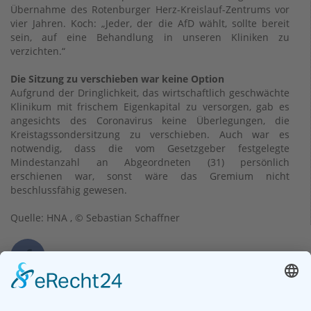
Übernahme des Rotenburger Herz-Kreislauf-Zentrums vor
vier Jahren. Koch: „Jeder, der die AfD wählt, sollte bereit
sein, auf eine Behandlung in unseren Kliniken zu
verzichten.“
Die Sitzung zu verschieben war keine Option
Aufgrund der Dringlichkeit, das wirtschaftlich geschwächte
Klinikum mit frischem Eigenkapital zu versorgen, gab es
angesichts des Coronavirus keine Überlegungen, die
Kreistagssondersitzung zu verschieben. Auch war es
notwendig, dass die vom Gesetzgeber festgelegte
Mindestanzahl an Abgeordneten (31) persönlich
erschienen war, sonst wäre das Gremium nicht
beschlussfähig gewesen.
Quelle: HNA , © Sebastian Schaffner