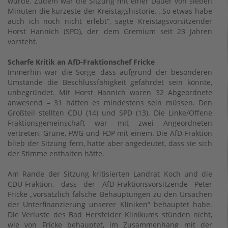
wurde. Zudem war die Sitzung mit einer Dauer von sieben
Minuten die kürzeste der Kreistagshistorie. „So etwas habe
auch ich noch nicht erlebt“, sagte Kreistagsvorsitzender
Horst Hannich (SPD), der dem Gremium seit 23 Jahren
vorsteht.
Scharfe Kritik an AfD-Fraktionschef Fricke
Immerhin war die Sorge, dass aufgrund der besonderen
Umstände die Beschlussfähigkeit gefährdet sein könnte,
unbegründet. Mit Horst Hannich waren 32 Abgeordnete
anwesend – 31 hätten es mindestens sein müssen. Den
Großteil stellten CDU (14) und SPD (13). Die Linke/Offene
Fraktionsgemeinschaft war mit zwei Angeordneten
vertreten, Grüne, FWG und FDP mit einem. Die AfD-Fraktion
blieb der Sitzung fern, hatte aber angedeutet, dass sie sich
der Stimme enthalten hätte.
Am Rande der Sitzung kritisierten Landrat Koch und die
CDU-Fraktion, dass der AfD-Fraktionsvorsitzende Peter
Fricke „vorsätzlich falsche Behauptungen zu den Ursachen
der Unterfinanzierung unserer Kliniken“ behauptet habe.
Die Verluste des Bad Hersfelder Klinikums stünden nicht,
wie von Fricke behauptet, im Zusammenhang mit der