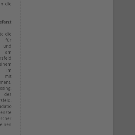
en die
farzt
te die
für
e und
e am
sfeld
seinem
n im
 mit
ent.
ssing,
or des
sfeld,
datio
ienste
ischer
 einen