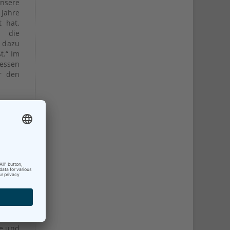
nsere
 Jahre
t hat.
 die
 dazu
t.“ Im
dessen
r den
ik für
en. Er
treten
eilung
e und
ng.
ative
e Dr.
öchte
in den
ie und