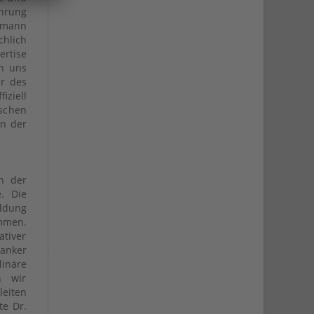
ührung
ldmann
hlich
ertise
en uns
er des
ziell
ischen
in der
n der
e. Die
ldung
mmen.
tiver
ranker
linäre
n wir
leiten
te Dr.