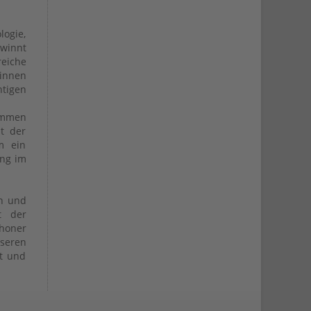
logie,
ewinnt
reiche
tinnen
htigen
kommen
t der
m ein
ung im
en und
t der
choner
seren
ät und