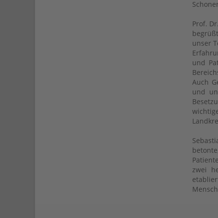
Schoner
Prof. D
begrüßt
unser T
Erfahru
und Pat
Bereich
Auch Ge
und un
Besetzu
wichtig
Landkre
Sebasti
betont
Patient
zwei h
etablie
Menschl