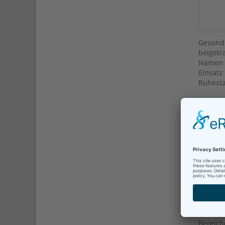
Gesundh
beigetr
Namen d
Einsat
Ruhest
Neuer C
Zum 1. 
Frauenh
folgt d
ist. In
kommis
Geburts
„Ich f
Erfahr
Goldma
ich die
Bereich