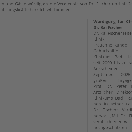
um und Gäste würdigten die Verdienste von Dr. Fischer und hieß
ührungskräfte herzlich willkommen.
Würdigung für Che
Dr. Kai Fischer
Dr. Kai Fischer leite
Klinik 
Frauenheilkund
Geburtshilf
Klinikum Bad Her
seit 2009 bis zu 
Ausscheide
September 2025
großem Engagem
Prof. Dr. Peter I
Ärztlicher Direkt
Klinikums Bad Her
hob in seiner Lau
Dr. Fischers Verd
hervor: „Mit Dr. F
verabschieden wir
hochgeschätzten