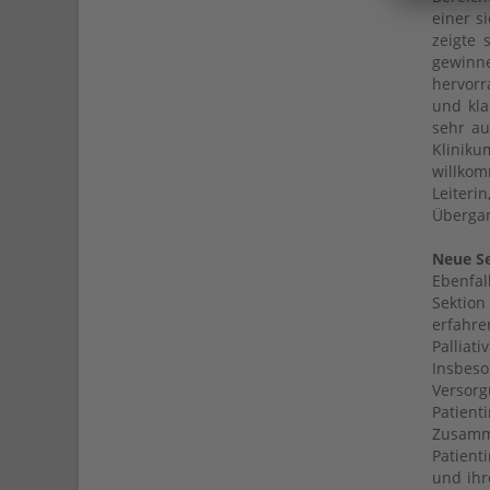
einer s
zeigte 
gewinn
hervorr
und kla
sehr au
Klinik
willkom
Leiteri
Übergan
Neue Se
Ebenfa
Sektion
erfahr
Pallia
Insbes
Versorg
Patient
Zusamm
Patient
und ihr