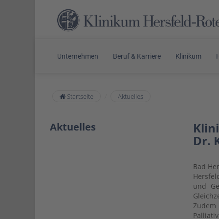
Unternehmen
Beruf & Karriere
Klinikum
Startseite
Aktuelles
Klin
Aktuelles
Dr. 
Bad Her
Hersfel
und Geb
Gleichz
Zudem 
Palliat