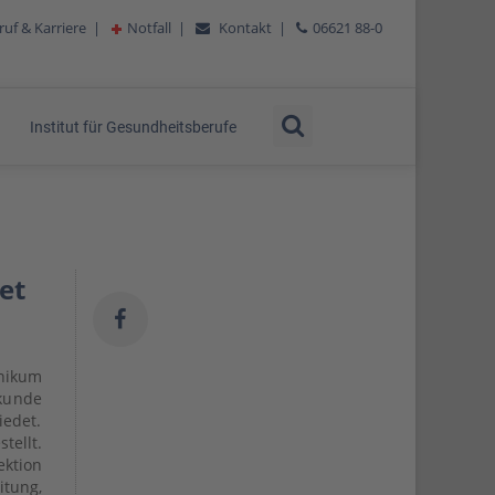
ruf & Karriere
|
Notfall
|
Kontakt
|
06621 88-0
Institut für Gesundheitsberufe
et
inikum
lkunde
edet.
tellt.
ktion
itung,