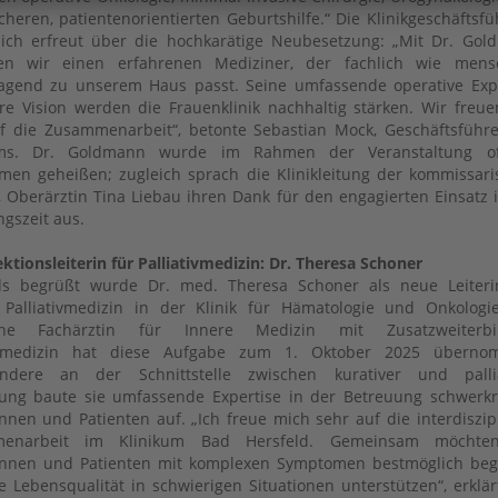
icheren, patientenorientierten Geburtshilfe.“ Die Klinikgeschäftsf
sich erfreut über die hochkarätige Neubesetzung: „Mit Dr. Go
en wir einen erfahrenen Mediziner, der fachlich wie mensc
agend zu unserem Haus passt. Seine umfassende operative Exp
re Vision werden die Frauenklinik nachhaltig stärken. Wir freu
f die Zusammenarbeit“, betonte Sebastian Mock, Geschäftsführ
ums. Dr. Goldmann wurde im Rahmen der Veranstaltung offi
men geheißen; zugleich sprach die Klinikleitung der kommissar
n, Oberärztin Tina Liebau ihren Dank für den engagierten Einsatz 
gszeit aus.
ktionsleiterin für Palliativmedizin: Dr. Theresa Schoner
lls begrüßt wurde Dr. med. Theresa Schoner als neue Leiteri
 Palliativmedizin in der Klinik für Hämatologie und Onkologi
ene Fachärztin für Innere Medizin mit Zusatzweiterbi
tivmedizin hat diese Aufgabe zum 1. Oktober 2025 überno
ondere an der Schnittstelle zwischen kurativer und pallia
ung baute sie umfassende Expertise in der Betreuung schwerk
innen und Patienten auf. „Ich freue mich sehr auf die interdiszip
enarbeit im Klinikum Bad Hersfeld. Gemeinsam möchte
innen und Patienten mit komplexen Symptomen bestmöglich beg
e Lebensqualität in schwierigen Situationen unterstützen“, erklär