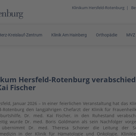
Klinikum Hersfeld-Rotenburg
|
Be
Herz-Kreislauf-Zentrum
Klinik Am Hainberg
Orthopädie
MVZ
ikum Hersfeld-Rotenburg verabschied
Kai Fischer
sfeld, Januar 2026 – In einer feierlichen Veranstaltung hat das Kl
d-Rotenburg den langjährigen Chefarzt der Klinik für Frauenhei
urtshilfe, Dr. med. Kai Fischer, in den Ruhestand verabschi
eitig wurde Dr. med. Boris Goldmann als sein Nachfolger vorges
übernimmt Dr. med. Theresa Schoner die Leitung der Se
ivmedizin in der Klinik für Hämatologie und Onkologie. Klinikle