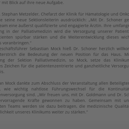
 mit Blick auf ihre neue Aufgabe.
r. Stephan Metzelder, Chefarzt der Klinik für Hämatologie und Onko
e seine neue Sektionsleiterin ausdrücklich: „Mit Dr. Schoner g
eam eine äußerst qualifizierte und engagierte Ärztin. Ihre umfang
ng in der Palliativmedizin wird die Versorgung unserer Patien
ienten spürbar stärken und die Weiterentwicklung dieses wic
s voranbringen.“
schäftsführer Sebastian Mock hieß Dr. Schoner herzlich will
terstrich die Bedeutung der neuen Position für das Haus. Mi
ng der Sektion Palliativmedizin, so Mock, setze das Kliniku
es Zeichen für die patientenzentrierte und ganzheitliche Versorg
is.
an Mock dankte zum Abschluss der Veranstaltung allen Beteiligt
e, wie wichtig nahtlose Führungswechsel für die Kontinuitä
enversorgung sind. „Wir freuen uns, mit Dr. Goldmann und Dr. S
ervorragende Kräfte gewonnen zu haben. Gemeinsam mit un
rten Teams werden sie dazu beitragen, die medizinische Qualit
ichkeit unseres Klinikums weiter zu stärken.“