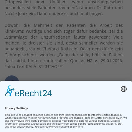
Grippewellen oder Unfällen, wenn unvorhergesehen
besonders viele Patienten kommen“, räumen Dr. Roth und
Nicole Jonik ein. Dann dauere es auch mal länger.
Obwohl die Mehrheit der Patienten die Arbeit des
Klinikums würdige und sich sogar dafür bedanke, sei die
„Stimmlage der Unzufriedenen lauter geworden: Viele
meinen, je dreister sie sind, desto schneller werden sie
behandelt“, räumt Chefarzt Roth ein. Doch dem dürfe kein
Gehör geschenkt werden. „Denn der stille, höfliche Patient
darf nicht hinten runterfallen.“Quelle: HZ v. 29.01.2026,
Fotou.Text KAI A. STRUTHOFF"
Kontakt
Klinikum Bad Hersfeld GmbH
Seilerweg 29
36251 Bad Hersfeld