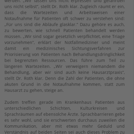
werden. „Wir lassen uns nicht erpressen und gefährden
uns nicht selbst“, stellt Dr. Roth klar. Zugleich räumt er ein,
dass die Wartezeiten und Arbeitsweisen einer
Notaufnahme für Patienten oft schwer zu verstehen sind:
„Für uns sind die Abläufe glasklar.“ Dazu gehöre es auch,
zu bewerten, wie schnell Patienten behandelt werden
müssen. „Wir sind sogar gesetzlich verpflichtet, eine Triage
vorzunehmen“, erklärt der Notfallmediziner und meint
damit ein medizinisches Sichtungsverfahren zur
Priorisierung von Patienten nach Behandlungsdringlichkeit
bei begrenzten Ressourcen. Das führe zum Teil zu
längeren Wartezeiten. „Wir verweigern niemandem die
Behandlung, aber wir sind auch keine Hausarztpraxis“,
stellt Dr. Roth klar. Denn die Zahl der Patienten, die ohne
akuten Grund in die Notaufnahme kommen, statt zum
Hausarzt zu gehen, steige an.
Zudem treffen gerade im Krankenhaus Patienten aus
unterschiedlichen Schichten, Kulturkreisen und
Sprachräumen auf ebensolche Ärzte. Sprachbarrieren gebe
es sehr wohl, und sie erschwerten durchaus zuweilen die
Kommunikation, aber mit etwas mehr Geduld und
Verständnis auf beiden Seiten sei auch dieses Problem zu