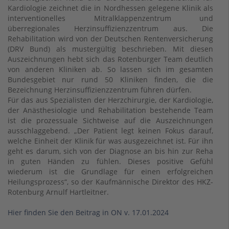
Kardiologie zeichnet die in Nordhessen gelegene Klinik als
interventionelles Mitralklappenzentrum und
überregionales Herzinsuffizienzzentrum aus. Die
Rehabilitation wird von der Deutschen Rentenversicherung
(DRV Bund) als mustergültig beschrieben. Mit diesen
Auszeichnungen hebt sich das Rotenburger Team deutlich
von anderen Kliniken ab. So lassen sich im gesamten
Bundesgebiet nur rund 50 Kliniken finden, die die
Bezeichnung Herzinsuffizienzzentrum führen dürfen.
Für das aus Spezialisten der Herzchirurgie, der Kardiologie,
der Anästhesiologie und Rehabilitation bestehende Team
ist die prozessuale Sichtweise auf die Auszeichnungen
ausschlaggebend. „Der Patient legt keinen Fokus darauf,
welche Einheit der Klinik für was ausgezeichnet ist. Für ihn
geht es darum, sich von der Diagnose an bis hin zur Reha
in guten Händen zu fühlen. Dieses positive Gefühl
wiederum ist die Grundlage für einen erfolgreichen
Heilungsprozess“, so der Kaufmännische Direktor des HKZ-
Rotenburg Arnulf Hartleitner.
Hier finden Sie den Beitrag in ON v. 17.01.2024