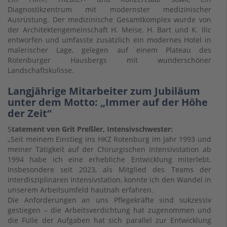
Diagnostikzentrum mit modernster medizinischer
Ausrüstung. Der medizinische Gesamtkomplex wurde von
der Architektengemeinschaft H. Meise, H. Bart und K. Ilic
entworfen und umfasste zusätzlich ein modernes Hotel in
malerischer Lage, gelegen auf einem Plateau des
Rotenburger Hausbergs mit wunderschöner
Landschaftskulisse.
Langjährige Mitarbeiter zum Jubiläum
unter dem Motto: „Immer auf der Höhe
der Zeit“
S
tatement von Grit Preßler, Intensivschwester:
„Seit meinem Einstieg ins HKZ Rotenburg im Jahr 1993 und
meiner Tätigkeit auf der Chirurgischen Intensivstation ab
1994 habe ich eine erhebliche Entwicklung miterlebt.
Insbesondere seit 2023, als Mitglied des Teams der
interdisziplinären Intensivstation, konnte ich den Wandel in
unserem Arbeitsumfeld hautnah erfahren.
Die Anforderungen an uns Pflegekräfte sind sukzessiv
gestiegen – die Arbeitsverdichtung hat zugenommen und
die Fülle der Aufgaben hat sich parallel zur Entwicklung