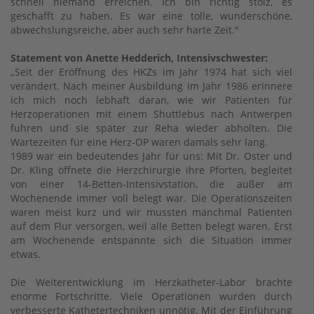
schnell niemand erreichen. Ich bin richtig stolz, es
geschafft zu haben. Es war eine tolle, wunderschöne,
abwechslungsreiche, aber auch sehr harte Zeit."
Statement von Anette Hedderich, Intensivschwester:
„Seit der Eröffnung des HKZs im Jahr 1974 hat sich viel
verändert. Nach meiner Ausbildung im Jahr 1986 erinnere
ich mich noch lebhaft daran, wie wir Patienten für
Herzoperationen mit einem Shuttlebus nach Antwerpen
fuhren und sie später zur Reha wieder abholten. Die
Wartezeiten für eine Herz-OP waren damals sehr lang.
1989 war ein bedeutendes Jahr für uns: Mit Dr. Oster und
Dr. Kling öffnete die Herzchirurgie ihre Pforten, begleitet
von einer 14-Betten-Intensivstation, die außer am
Wochenende immer voll belegt war. Die Operationszeiten
waren meist kurz und wir mussten manchmal Patienten
auf dem Flur versorgen, weil alle Betten belegt waren. Erst
am Wochenende entspannte sich die Situation immer
etwas.
Die Weiterentwicklung im Herzkatheter-Labor brachte
enorme Fortschritte. Viele Operationen wurden durch
verbesserte Kathetertechniken unnötig. Mit der Einführung