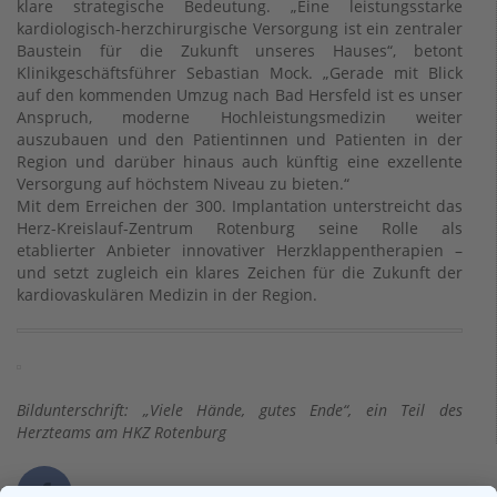
klare strategische Bedeutung. „Eine leistungsstarke
kardiologisch-herzchirurgische Versorgung ist ein zentraler
Baustein für die Zukunft unseres Hauses“, betont
Klinikgeschäftsführer Sebastian Mock. „Gerade mit Blick
auf den kommenden Umzug nach Bad Hersfeld ist es unser
Anspruch, moderne Hochleistungsmedizin weiter
auszubauen und den Patientinnen und Patienten in der
Region und darüber hinaus auch künftig eine exzellente
Versorgung auf höchstem Niveau zu bieten.“
Mit dem Erreichen der 300. Implantation unterstreicht das
Herz-Kreislauf-Zentrum Rotenburg seine Rolle als
etablierter Anbieter innovativer Herzklappentherapien –
und setzt zugleich ein klares Zeichen für die Zukunft der
kardiovaskulären Medizin in der Region.
Bildunterschrift: „Viele Hände, gutes Ende“, ein Teil des
Herzteams am HKZ Rotenburg