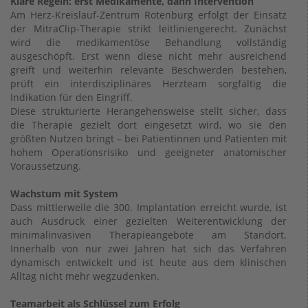
Klare Regeln: erst Medikamente, dann Intervention
Am Herz-Kreislauf-Zentrum Rotenburg erfolgt der Einsatz
der MitraClip-Therapie strikt leitliniengerecht. Zunächst
wird die medikamentöse Behandlung vollständig
ausgeschöpft. Erst wenn diese nicht mehr ausreichend
greift und weiterhin relevante Beschwerden bestehen,
prüft ein interdisziplinäres Herzteam sorgfältig die
Indikation für den Eingriff.
Diese strukturierte Herangehensweise stellt sicher, dass
die Therapie gezielt dort eingesetzt wird, wo sie den
größten Nutzen bringt – bei Patientinnen und Patienten mit
hohem Operationsrisiko und geeigneter anatomischer
Voraussetzung.
Wachstum mit System
Dass mittlerweile die 300. Implantation erreicht wurde, ist
auch Ausdruck einer gezielten Weiterentwicklung der
minimalinvasiven Therapieangebote am Standort.
Innerhalb von nur zwei Jahren hat sich das Verfahren
dynamisch entwickelt und ist heute aus dem klinischen
Alltag nicht mehr wegzudenken.
Teamarbeit als Schlüssel zum Erfolg