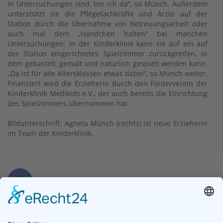
in Untersuchungen sind, bin ich da“, so Münch. Außerdem
unterstützt sie die Pflegefachkräfte und Ärzte auf der
Station durch die Übernahme von Betreuungsarbeit oder
auch mal dem „Händchen halten“ bei manchen
Untersuchungen. In der Kinderklinik kann sie auf ein auf
der Station eingerichtetes Spielzimmer zurückgreifen, in
dem gebastelt, gemalt und natürlich gespielt werden kann.
„Da ist für alle Altersklassen etwas dabei“, so Münch weiter.
Finanziert wird die Erzieherin durch den Förderverein der
Kinderklinik Medikids e.V., der auch bereits die Einrichtung
des Spielzimmers übernommen hat.
Bildunterschrift: Agneta Münch (rechts) ist neue Erzieherin
im Team der Kinderklinik.