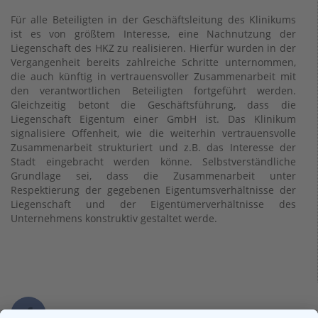
Für alle Beteiligten in der Geschäftsleitung des Klinikums
ist es von größtem Interesse, eine Nachnutzung der
Liegenschaft des HKZ zu realisieren. Hierfür wurden in der
Vergangenheit bereits zahlreiche Schritte unternommen,
die auch künftig in vertrauensvoller Zusammenarbeit mit
den verantwortlichen Beteiligten fortgeführt werden.
Gleichzeitig betont die Geschäftsführung, dass die
Liegenschaft Eigentum einer GmbH ist. Das Klinikum
signalisiere Offenheit, wie die weiterhin vertrauensvolle
Zusammenarbeit strukturiert und z.B. das Interesse der
Stadt eingebracht werden könne. Selbstverständliche
Grundlage sei, dass die Zusammenarbeit unter
Respektierung der gegebenen Eigentumsverhältnisse der
Liegenschaft und der Eigentümerverhältnisse des
Unternehmens konstruktiv gestaltet werde.