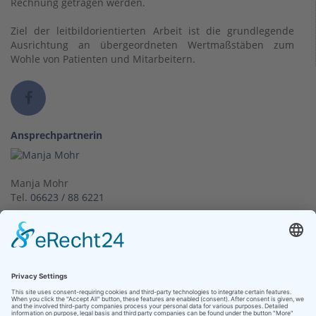
Rechnung getragen werden.
Ziel der leitbildorientierten Arbeit ist die grundlegende
Ausrichtung an übergeordneten Wertmaßstäben zum
Wohle von Patienten und Mitarbeitern.
Ansprechpartnerin
Manja Mohr
Tel.
06623 / 88 6221
Visitenkarte & Kontakt
Kontakt
Klinikum Bad Hersfeld GmbH
Seilerweg 29