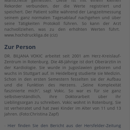
Manschette gemessen. Diese ist mit einem kleinen
Rekorder verbunden, der die Werte registriert und
speichert. Der Patient sollte während der Langzeitmessung
seinem ganz normalen Tagesablauf nachgehen und über
seine Tätigkeiten Protokoll führen. So kann der Arzt
nachvollziehen, was zu den erhöhten Werten führt.
www.hochdruckliga.de (ciz)
Zur Person
DR. BILJANA VOKIC arbeitet seit 2001 am Herz-Kreislauf-
Zentrum in Rotenburg. Die 48-Jährige ist dort Oberärztin in
der Kardiologie. Sie wurde in Jugoslawien geboren und
wuchs in Stuttgart auf. In Heidelberg studierte sie Medizin.
Schon in den ersten Semestern fesselten sie der Aufbau
und die Funktion des Herzens. „Seine Komplexität
faszinierte mich“, sagt Vokic. So war es für sie ganz
selbstverständlich, ihre Doktorarbeit über ihr
Lieblingsorgan zu schreiben. Vokic wohnt in Rotenburg. Sie
ist verheiratet und hat zwei Kinder im Alter von 11 und 13
Jahren. (Foto:Christina Zapf)
Hier finden Sie den Bericht aus der Hersfelder-Zeitung