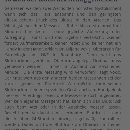
Gemessen werden zwei Werte: den höchsten (systolischen)
wenn sich das Herz anspannt und den geringsten
(diastolischen) Druck des Blutes in den Arterien. Das
Wichtigste vor dem Messen ist Ruhe. Also erst einmal fünf
Minuten hinsetzen – ohne jegliche Ablenkung oder
Aufregung – sonst wird das Ergebnis verfälscht. „Keiner
fordert Aufmerksamkeit, keiner redet und keiner hat ein
Handy in der Hand“, erklärt Dr. Biljana Vokic, Oberärztin für
Kardiologie am HKZ in Rotenburg. Dann wird das
Blutdruckmessgerät am Oberarm angelegt. Dreimal muss
gemessen werden – immer im Abstand von etwa einer
Minute. „Die erste Messung wird verworfen“, sagt Vokic.
Der Mittelwert aus den anderen beiden Messungen sei der
korrekt gemessene Blutdruck. Wer möchte, kann seinen
Blutdruck mit einem speziellen Gerät auch am Handgelenk
messen. Allerdings seien die Messwerte dort ungenauer.
Wer kein eigenes Messgerät hat, kann sich den Blutdruck
auch beim Arzt oder in der Apotheke messen lassen.
Besteht der Verdacht eines erhöhten Blutdrucks, kann
dieser über 24-Stunden hinweg regelmäßig kontrolliert
werden. Dabei wird der Blutdruck am Oberarm mit einer