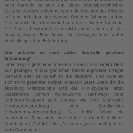
nach handelt es sich um einen lebensbedrohlichen
Zustand, zu dem es kommt, wenn die Reaktion des Körpers
auf eine Infektion den eigenen Organen Schaden zufügt.
Das ist auch der Unterschied zu einer schweren Infektion:
Die Sepsis beschränkt sich nicht mehr allein auf das
Ausgangsorgan. Eine Sepsis ist sozusagen eine außer
Kontrolle geratene Entzündung.
Wie entsteht so eine außer Kontrolle geratene
Entzündung?
Einer Sepsis geht eine Infektion voraus. Von einem Herd
aus gelangen Mikroorganismen beziehungsweise Erreger
konstant oder periodisch in die Blutbahn, und verteilen
sich so im gesamten Körper, erläutert Beate Erath, die die
Abteilung Mikrobiologie und die Klinikhygiene leitet.
Sepsisherde können Wund-,Darm-, Harnwegs- oder
Katheterinfektionen sein, ebenso wie eine Meningitis
(Hirnhautentzündung) oder Endokarditis
(Herzinnenhautentzündung). Das heißt: Selbst ein
entzündeter Zahn oder eine andere vermeintlich kleine
Wunde kann „Schuld“ sein. „Das kann ganz schnell gehen“,
weiß Grapengeter.