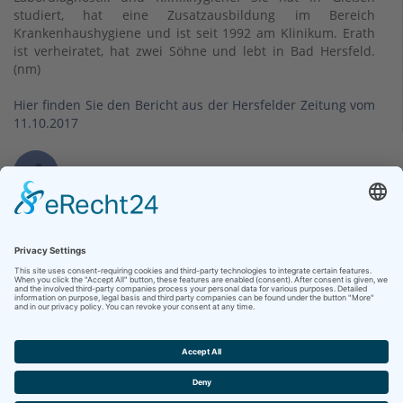
studiert, hat eine Zusatzausbildung im Bereich
Krankenhaushygiene und ist seit 1992 am Klinikum. Erath
ist verheiratet, hat zwei Söhne und lebt in Bad Hersfeld.
(nm)
Hier finden Sie den Bericht aus der Hersfelder Zeitung vom
11.10.2017
Kontakt
Klinikum Bad Hersfeld GmbH
Seilerweg 29
36251 Bad Hersfeld
Telefon +49 (6621) 88-0
Telefax +49 (6621) 88-1033
Kontakt