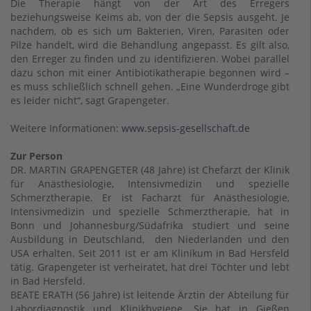
Die Therapie hängt von der Art des Erregers
beziehungsweise Keims ab, von der die Sepsis ausgeht. Je
nachdem, ob es sich um Bakterien, Viren, Parasiten oder
Pilze handelt, wird die Behandlung angepasst. Es gilt also,
den Erreger zu finden und zu identifizieren. Wobei parallel
dazu schon mit einer Antibiotikatherapie begonnen wird –
es muss schließlich schnell gehen. „Eine Wunderdroge gibt
es leider nicht“, sagt Grapengeter.
Weitere Informationen:
www.sepsis-gesellschaft.de
Zur Person
DR. MARTIN GRAPENGETER (48 Jahre) ist Chefarzt der Klinik
für Anästhesiologie, Intensivmedizin und spezielle
Schmerztherapie. Er ist Facharzt für Anästhesiologie,
Intensivmedizin und spezielle Schmerztherapie, hat in
Bonn und Johannesburg/Südafrika studiert und seine
Ausbildung in Deutschland, den Niederlanden und den
USA erhalten. Seit 2011 ist er am Klinikum in Bad Hersfeld
tätig. Grapengeter ist verheiratet, hat drei Töchter und lebt
in Bad Hersfeld.
BEATE ERATH (56 Jahre) ist leitende Ärztin der Abteilung für
Labordiagnostik und Klinikhygiene. Sie hat in Gießen