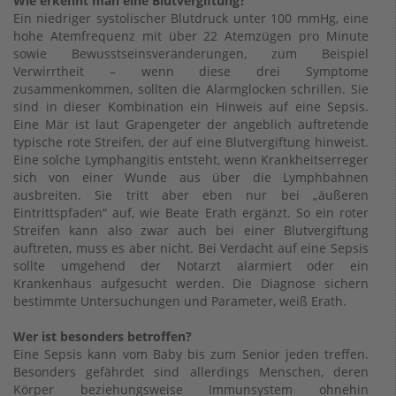
Wie erkennt man eine Blutvergiftung?
Ein niedriger systolischer Blutdruck unter 100 mmHg, eine
hohe Atemfrequenz mit über 22 Atemzügen pro Minute
sowie Bewusstseinsveränderungen, zum Beispiel
Verwirrtheit – wenn diese drei Symptome
zusammenkommen, sollten die Alarmglocken schrillen. Sie
sind in dieser Kombination ein Hinweis auf eine Sepsis.
Eine Mär ist laut Grapengeter der angeblich auftretende
typische rote Streifen, der auf eine Blutvergiftung hinweist.
Eine solche Lymphangitis entsteht, wenn Krankheitserreger
sich von einer Wunde aus über die Lymphbahnen
ausbreiten. Sie tritt aber eben nur bei „äußeren
Eintrittspfaden“ auf, wie Beate Erath ergänzt. So ein roter
Streifen kann also zwar auch bei einer Blutvergiftung
auftreten, muss es aber nicht. Bei Verdacht auf eine Sepsis
sollte umgehend der Notarzt alarmiert oder ein
Krankenhaus aufgesucht werden. Die Diagnose sichern
bestimmte Untersuchungen und Parameter, weiß Erath.
Wer ist besonders betroffen?
Eine Sepsis kann vom Baby bis zum Senior jeden treffen.
Besonders gefährdet sind allerdings Menschen, deren
Körper beziehungsweise Immunsystem ohnehin