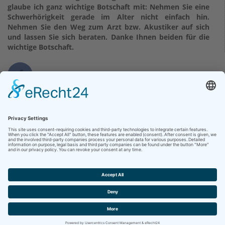
glaube ich ganz wichtige Botschaft mit: Nehmen Sie eine
Schwerhörigkeit gerade im Alter nicht einfach hin.
Nehmen Sie den Weg zum Arzt bzw. Akustiker auf sich
und lassen Sie sich beraten. Danke Ihnen beiden für die
wichtige Botschaft.
Kontakt
Klinikum Bad Hersfeld GmbH
Seilerweg 29
36251 Bad Hersfeld
Telefon +49 (6621) 88-0
Telefax +49 (6621) 88-1033
Kontakt
Copyright 2026 - Klinikum Hersfeld-Rotenburg -
Impressum
|
Datenschutz
|
Barrierefreiheit