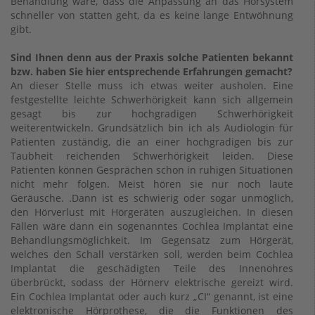
Behandlung wäre, dass die Anpassung an das Hörsystem
schneller von statten geht, da es keine lange Entwöhnung
gibt.
Sind Ihnen denn aus der Praxis solche Patienten bekannt
bzw. haben Sie hier entsprechende Erfahrungen gemacht?
An dieser Stelle muss ich etwas weiter ausholen. Eine
festgestellte leichte Schwerhörigkeit kann sich allgemein
gesagt bis zur hochgradigen Schwerhörigkeit
weiterentwickeln. Grundsätzlich bin ich als Audiologin für
Patienten zuständig, die an einer hochgradigen bis zur
Taubheit reichenden Schwerhörigkeit leiden. Diese
Patienten können Gesprächen schon in ruhigen Situationen
nicht mehr folgen. Meist hören sie nur noch laute
Geräusche. .Dann ist es schwierig oder sogar unmöglich,
den Hörverlust mit Hörgeräten auszugleichen. In diesen
Fällen wäre dann ein sogenanntes Cochlea Implantat eine
Behandlungsmöglichkeit. Im Gegensatz zum Hörgerät,
welches den Schall verstärken soll, werden beim Cochlea
Implantat die geschädigten Teile des Innenohres
überbrückt, sodass der Hörnerv elektrische gereizt wird.
Ein Cochlea Implantat oder auch kurz „CI“ genannt, ist eine
elektronische Hörprothese, die die Funktionen des