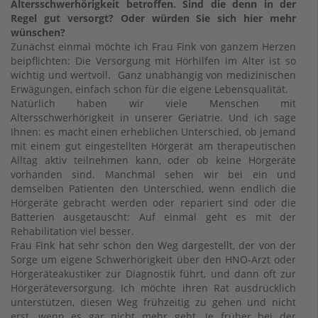
Altersschwerhörigkeit betroffen. Sind die denn in der
Regel gut versorgt? Oder würden Sie sich hier mehr
wünschen?
Zunächst einmal möchte ich Frau Fink von ganzem Herzen
beipflichten: Die Versorgung mit Hörhilfen im Alter ist so
wichtig und wertvoll. Ganz unabhängig von medizinischen
Erwägungen, einfach schon für die eigene Lebensqualität.
Natürlich haben wir viele Menschen mit
Altersschwerhörigkeit in unserer Geriatrie. Und ich sage
Ihnen: es macht einen erheblichen Unterschied, ob jemand
mit einem gut eingestellten Hörgerät am therapeutischen
Alltag aktiv teilnehmen kann, oder ob keine Hörgeräte
vorhanden sind. Manchmal sehen wir bei ein und
demselben Patienten den Unterschied, wenn endlich die
Hörgeräte gebracht werden oder repariert sind oder die
Batterien ausgetauscht: Auf einmal geht es mit der
Rehabilitation viel besser.
Frau Fink hat sehr schön den Weg dargestellt, der von der
Sorge um eigene Schwerhörigkeit über den HNO-Arzt oder
Hörgeräteakustiker zur Diagnostik führt, und dann oft zur
Hörgeräteversorgung. Ich möchte ihren Rat ausdrücklich
unterstützen, diesen Weg frühzeitig zu gehen und nicht
erst, wenn es gar nicht mehr geht. Je früher bei der