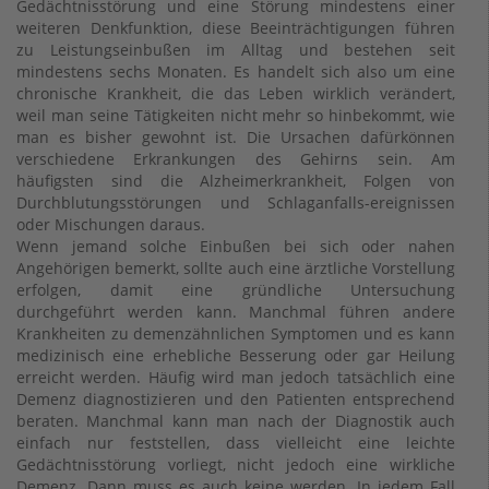
Gedächtnisstörung und eine Störung mindestens einer
weiteren Denkfunktion, diese Beeinträchtigungen führen
zu Leistungseinbußen im Alltag und bestehen seit
mindestens sechs Monaten. Es handelt sich also um eine
chronische Krankheit, die das Leben wirklich verändert,
weil man seine Tätigkeiten nicht mehr so hinbekommt, wie
man es bisher gewohnt ist. Die Ursachen dafürkönnen
verschiedene Erkrankungen des Gehirns sein. Am
häufigsten sind die Alzheimerkrankheit, Folgen von
Durchblutungsstörungen und Schlaganfalls-ereignissen
oder Mischungen daraus.
Wenn jemand solche Einbußen bei sich oder nahen
Angehörigen bemerkt, sollte auch eine ärztliche Vorstellung
erfolgen, damit eine gründliche Untersuchung
durchgeführt werden kann. Manchmal führen andere
Krankheiten zu demenzähnlichen Symptomen und es kann
medizinisch eine erhebliche Besserung oder gar Heilung
erreicht werden. Häufig wird man jedoch tatsächlich eine
Demenz diagnostizieren und den Patienten entsprechend
beraten. Manchmal kann man nach der Diagnostik auch
einfach nur feststellen, dass vielleicht eine leichte
Gedächtnisstörung vorliegt, nicht jedoch eine wirkliche
Demenz. Dann muss es auch keine werden. In jedem Fall