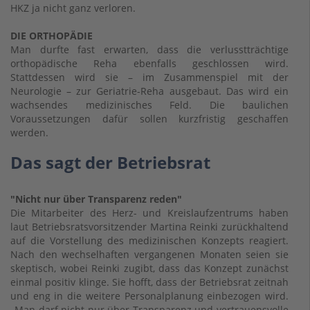
HKZ ja nicht ganz verloren.
DIE ORTHOPÄDIE
Man durfte fast erwarten, dass die verlusstträchtige
orthopädische Reha ebenfalls geschlossen wird.
Stattdessen wird sie – im Zusammenspiel mit der
Neurologie – zur Geriatrie-Reha ausgebaut. Das wird ein
wachsendes medizinisches Feld. Die baulichen
Voraussetzungen dafür sollen kurzfristig geschaffen
werden.
Das sagt der Betriebsrat
"Nicht nur über Transparenz reden"
Die Mitarbeiter des Herz- und Kreislaufzentrums haben
laut Betriebsratsvorsitzender Martina Reinki zurückhaltend
auf die Vorstellung des medizinischen Konzepts reagiert.
Nach den wechselhaften vergangenen Monaten seien sie
skeptisch, wobei Reinki zugibt, dass das Konzept zunächst
einmal positiv klinge. Sie hofft, dass der Betriebsrat zeitnah
und eng in die weitere Personalplanung einbezogen wird.
„Man darf nicht nur über Transparenz und vertrauensvolle