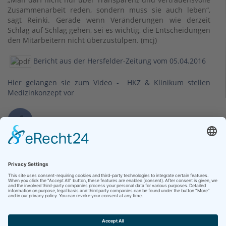
Zusammenarbeit reden, sondern muss sie auch leben“,
sagt Reinki. Gerade wenn Veränderungen wie derzeit
Schlag auf Schlag gehen, sei es wichtig, die Entscheidungen
den Mitarbeitern nicht überzustülpen. (mcj)
Bericht aus der Hersfelder-Zeitung vom 05.04.2016
Hier gelangen sie zum Video - HKZ & Klinikum stellen
Medizinkonzept vor
Kontakt
Klinikum Bad Hersfeld GmbH
Seilerweg 29
36251 Bad Hersfeld
Telefon +49 (6621) 88-0
Telefax +49 (6621) 88-1033