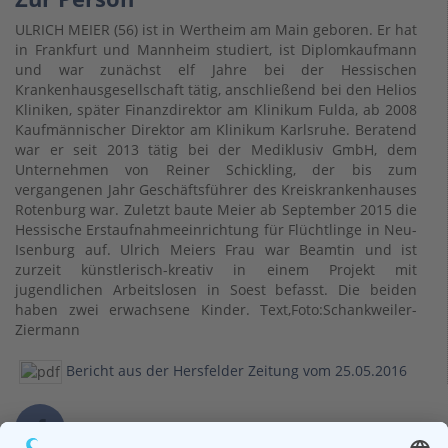
ULRICH MEIER (56) ist in Wertheim am Main geboren. Er hat
in Frankfurt und Mannheim studiert, ist Diplomkaufmann
und war zunächst elf Jahre bei der Hessischen
Krankenhausgesellschaft tätig, anschließend bei den Helios
Kliniken, später Finanzdirektor am Klinikum Fulda, ab 2008
Kaufmännischer Direktor am Klinikum Karlsruhe. Beratend
war er seit 2013 tätig bei der Mediklusiv GmbH, dem
Unternehmen von Reiner Schickling, der bis zum
vergangenen Jahr Geschäftsführer des Kreiskrankenhauses
Rotenburg war. Zuletzt baute Meier ab September 2015 die
Hessische Erstaufnahmeeinrichtung für Flüchtlinge in Neu-
Isenburg auf. Ulrich Meiers Frau war Beamtin und ist
zurzeit künstlerisch-kreativ in einem Projekt mit
jugendlichen Arbeitslosen in Soest befasst. Die beiden
haben zwei erwachsene Kinder. Text,Foto:Schankweiler-
Ziermann
Bericht aus der Hersfelder Zeitung vom 25.05.2016