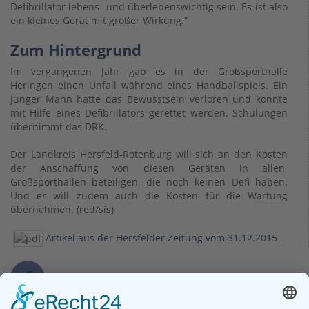
Defibrillator lebens- und überlebenswichtig sein. Es ist also
ein kleines Gerät mit großer Wirkung.“
Zum Hintergrund
Im vergangenen Jahr gab es in der Großsporthalle
Heringen einen Unfall während eines Handballspiels. Ein
junger Mann hatte das Bewusstsein verloren und konnte
mit Hilfe eines Defibrillators gerettet werden. Schulungen
übernimmt das DRK.
Der Landkreis Hersfeld-Rotenburg will sich an den Kosten
der Anschaffung von diesen Geräten in allen
Großsporthallen beteiligen, die noch keinen Defi haben.
Und er will zudem auch die Kosten für die Wartung
übernehmen. (red/sis)
Artikel aus der Hersfelder Zeitung vom 31.12.2015