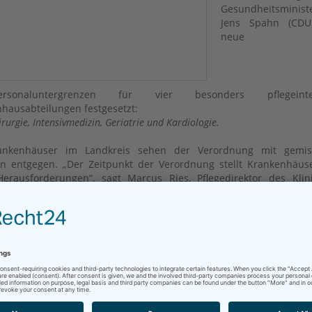
Gesundheitsminist
Jens Spahn (CDU
neue
personaluntergrenzen für vier besonders pflegeinte
hausabteilungen festgesetzt:
irurgie, Intensivmedizin, Geriatrie und Kardiologie.
ankenhäuser im Landkreis sehen der Verordnung mit gemis
n entgegen. „Der Zeitpunkt der Verordnung stellt Krankenhäus
erausforderungen“, sagt Marcus Ries, Pflegedirektor des Kli
ld-Rotenburg. „Um die Verordnung umzusetzen, fehlen uns i
irurgie vier bis fünf Vollzeitkräfte“, sagt Ries. Diese „auf einem fa
 Arbeitsmarkt“ zu bekommen, sei extrem schwierig. In den an
ngen sei das Klinikum aber schon jetzt gut aufgestellt – auc
 Ausbildung.
tzlich begrüßt Ries die verbindlichen Personaluntergrenzen. „W
ns ginge, würden wir am liebsten in allen Bereichen aufstoc
h kritisiert er aber, dass die neuen Regeln nur für vier Abtei