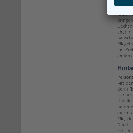
gelten
Gefäßc
Kreiskr
dringen
Oechsne
aber ni
pausch
Pflegei
im Krei
ändern.
Hint
Persona
Mit den
den Pfl
Geriatr
Unfallc
betreue
(nachts
Pflegek
Durchsc
Schich