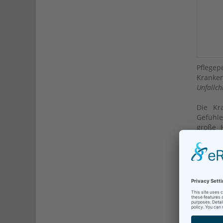
Pflege
Kranken
Unfallch
Die Kr
Gefühle
große H
Hersfe
Unfallch
leeren
Abteilu
eigener
Grundsä
nach u
Zugleic