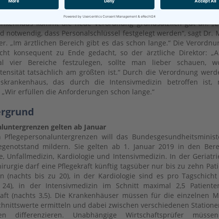
. Er befürchtet, dass dadurch andere Bereiche, wie etw
hirurgie, aus dem Fokus rücken könnten. Auch im Rotenb
ankenhaus kommt die neue Verordnung grundsätzlich gut an. „
d notwendig, dass Personalschlüssel festgelegt werden“, sagt Dr. 
r. „Im ärztlichen Bereich gibt es das schon lange.“ Die Verordnu
cht konsequent zu Ende gedacht, so der ärztliche Direktor: „A
al vier Bereiche festzulegen, sollte man lieber schauen, w
ntensität tatsächlich am größten ist.“ Durch die Verordnung werd
skrankenhaus, das durch die Intensivmedizin betroffen ist, 
 „Wir erfüllen die Anforderungen schon lange.“
ergrund
luntergrenzen gelten ab Januar
 Pflegepersonaluntergrenzen will das Bundesgesundheitsminis
egenotstand mildern. Sie gelten ab 1. Januar 2019 in den Ber
ie, Unfallmedizin, Kardiologie und Intensivmedizin. In der Geriatr
hirurgie darf eine Pflegekraft künftig tagsüber nur bis zu zehn Pat
n (nachts bis zu 20), in der Kardiologie sind es pro Tagschicht
 24), in der Intensivmedizin im Schnitt maximal 2,5 Patient
raft (nachts 3,5). Die Krankenhäuser müssen für die einzelnen 
hnittswerte ermitteln und dabei zwischen verschiedenen Station
ten differenzieren. Unabhängige Wirtschaftsprüfer müsse