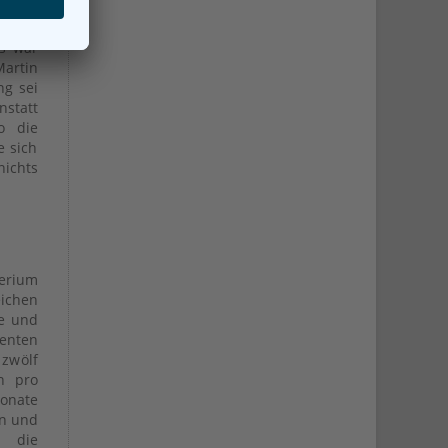
a die
urger
Es war
Martin
ng sei
nstatt
o die
e sich
nichts
terium
eichen
ie und
ienten
 zwölf
en pro
Monate
en und
n die