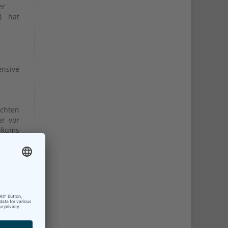
er
) hat
nsive
chten
er vor
nikums
n der
ktisch
deren
h dank
enn es
ken.“
lungen