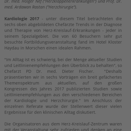
Dr. med. Holger Nef ("Herzklappenerkrankungen") und Prof. Dr.
med. Ardawan Rastan ("Herzchirurgie").
Kardiologie 2017
- unter diesem Titel betrachteten die
sechs oben abgebildeten Chefärzte Trends in der Diagnose
und Therapie von Herz-Kreislauf-Erkrankungen - jeder in
seinem Spezialgebiet. Die von 60 Besuchern sehr gut
besuchte Fortbildungsveranstaltung fand im Hotel Kloster
Haydau in Morschen einen idealen Rahmen.
"Im Alltag ist es schwierig, bei der Menge aktueller Studien
und Leitlinienempfehlungen den Überblick zu behalten", so
Chefarzt PD Dr. med. Dieter Fischer. "Deshalb
präsentierten wir in sechs Vorträgen ein breit gefächertes
Themenspektrum aus aktuellen, auf den großen
Kongressen des Jahres 2017 publizierten Studien sowie
Leitlinienempfehlungen aus den verschiedenen Bereichen
der Kardiologie und Herzchirurgie." Im Anschluss der
einzelnen Referate wurde der Stellenwert dieser vielen
Ergebnisse für den klinischen Alltag diskutiert.
Die Organisatoren aus dem Herz-Kreislauf-Zentrum waren
mit der Veranstaltung sehr zufrieden und denken an eine