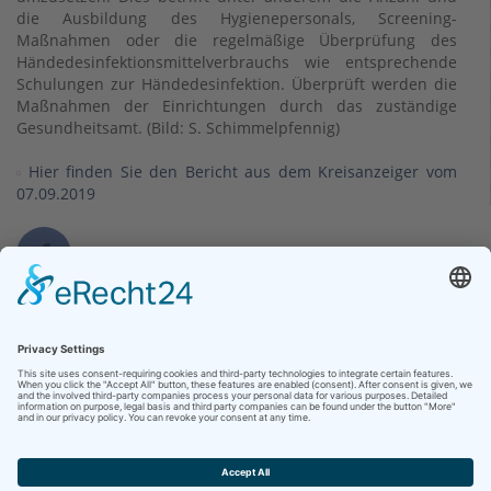
die Ausbildung des Hygienepersonals, Screening-
Maßnahmen oder die regelmäßige Überprüfung des
Händedesinfektionsmittelverbrauchs wie entsprechende
Schulungen zur Händedesinfektion. Überprüft werden die
Maßnahmen der Einrichtungen durch das zuständige
Gesundheitsamt. (Bild: S. Schimmelpfennig)
Hier finden Sie den Bericht aus dem Kreisanzeiger vom
07.09.2019
Kontakt
Klinikum Bad Hersfeld GmbH
Seilerweg 29
36251 Bad Hersfeld
Telefon +49 (6621) 88-0
Telefax +49 (6621) 88-1033
Kontakt