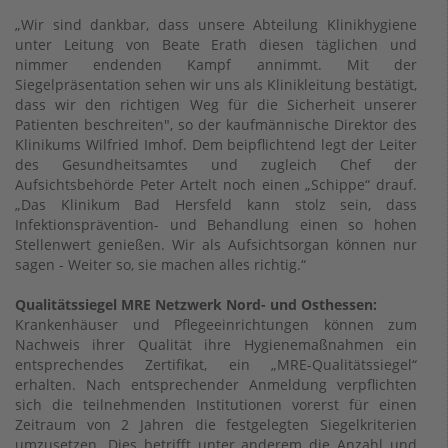
„Wir sind dankbar, dass unsere Abteilung Klinikhygiene
unter Leitung von Beate Erath diesen täglichen und
nimmer endenden Kampf annimmt. Mit der
Siegelpräsentation sehen wir uns als Klinikleitung bestätigt,
dass wir den richtigen Weg für die Sicherheit unserer
Patienten beschreiten", so der kaufmännische Direktor des
Klinikums Wilfried Imhof. Dem beipflichtend legt der Leiter
des Gesundheitsamtes und zugleich Chef der
Aufsichtsbehörde Peter Artelt noch einen „Schippe“ drauf.
„Das Klinikum Bad Hersfeld kann stolz sein, dass
Infektionsprävention- und Behandlung einen so hohen
Stellenwert genießen. Wir als Aufsichtsorgan können nur
sagen - Weiter so, sie machen alles richtig.“
Qualitätssiegel MRE Netzwerk Nord- und Osthessen:
Krankenhäuser und Pflegeeinrichtungen können zum
Nachweis ihrer Qualität ihre Hygienemaßnahmen ein
entsprechendes Zertifikat, ein „MRE-Qualitätssiegel“
erhalten. Nach entsprechender Anmeldung verpflichten
sich die teilnehmenden Institutionen vorerst für einen
Zeitraum von 2 Jahren die festgelegten Siegelkriterien
umzusetzen. Dies betrifft unter anderem die Anzahl und