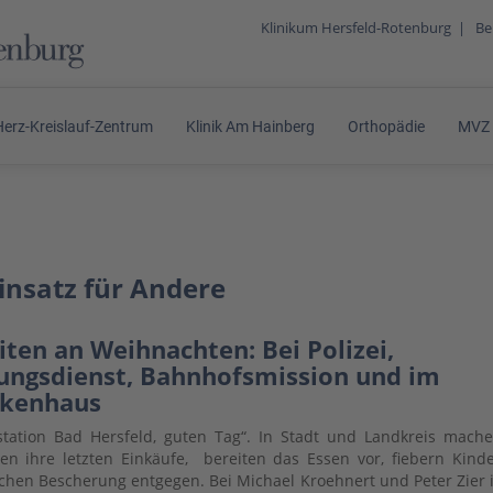
Klinikum Hersfeld-Rotenburg
|
Be
Herz-Kreislauf-Zentrum
Klinik Am Hainberg
Orthopädie
MVZ
insatz für Andere
iten an Weihnachten: Bei Polizei,
ungsdienst, Bahnhofsmission und im
kenhaus
istation Bad Hersfeld, guten Tag“. In Stadt und Landkreis mach
n ihre letzten Einkäufe, bereiten das Essen vor, fiebern Kind
chen Bescherung entgegen. Bei Michael Kroehnert und Peter Zier 