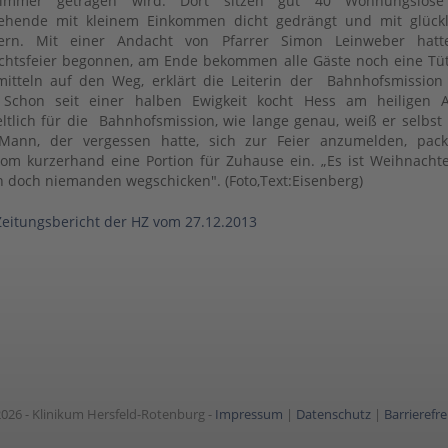
immer getragen wird. Dort sitzen gut 40 Wohnungslos
tehende mit kleinem Einkommen dicht gedrängt und mit glückl
tern. Mit einer Andacht von Pfarrer Simon Leinweber hatt
htsfeier begonnen, am Ende bekommen alle Gäste noch eine Tü
itteln auf den Weg, erklärt die Leiterin der Bahnhofsmission 
 Schon seit einer halben Ewigkeit kocht Hess am heiligen 
ltlich für die Bahnhofsmission, wie lange genau, weiß er selbst 
Mann, der vergessen hatte, sich zur Feier anzumelden, pack
om kurzerhand eine Portion für Zuhause ein. „Es ist Weihnacht
h doch niemanden wegschicken". (Foto,Text:Eisenberg)
Zeitungsbericht der HZ vom 27.12.2013
026 - Klinikum Hersfeld-Rotenburg -
Impressum
|
Datenschutz
|
Barrierefre