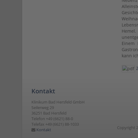
Nebenz
Alleins
Gesich
Weihnac
Lebensm
Hemel.
unentge
Einem 
Gastron
kann ic
Kontakt
Klinikum Bad Hersfeld GmbH
Seilerweg 29
36251 Bad Hersfeld
Telefon +49 (6621) 88-0
Telefax +49 (6621) 88-1033
Copyright 2
Kontakt