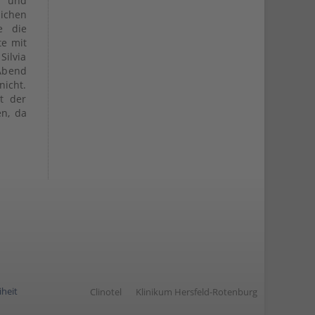
e und
ichen
e die
te mit
Silvia
Abend
nicht.
t der
en, da
iheit
Clinotel
Klinikum Hersfeld-Rotenburg