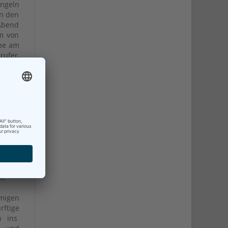
ingeln
in den
 Abend
um von
che am
rufer,
-Ernst
r Chef
 sind,
ld das
swache
So hat
u tun.
 gut.
en wir
t.
migen
ftige
n ins