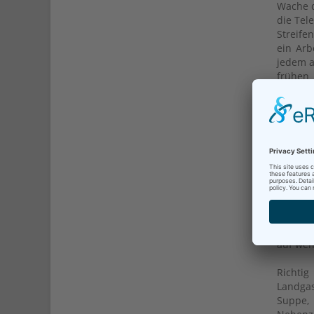
Wache d
die Tel
Streife
ein Arb
jedem a
frühen 
der ein
Schmidt
der Kre
besucht
Kliniku
im Land
Unfälle
auch di
Dennoc
„Wir ha
auf wen
Richti
Landgas
Suppe,