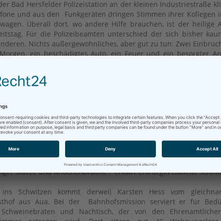
er Bad Hersfelder Polizeistation an der kleinen Industriestraße kl
efone und aus den Funkgeräten dringen Stimmen ihrer Kollegen 
nwagen. Überall dort, wo andere Hilfe brauchen, ist der heilige
eitstag. Für die Polizeibeamten unterschied der sich bisher ka
nderen. Nichts außergewöhnliches, aber gut zu tun: Zwei Einbrü
Morgen, ein beschädigtes Auto, ein Feuer und ein besorgter An
e tote Katze gefunden hat.Gegen Mittag trifft Landrat Dr. Karl
 ein, um den Beamten frohe Weihnachten zu wünschen. Dass de
isverwaltung diejenigen, die an Heiligabend für andere im Einsatz
, hat Tradition. Neben der Polizeistation stehen in Bad Hersfe
m, die Bahnhofsmission, die Rettungsleitstelle und die Rettung
ratsamt auf seiner Besuchsliste.
 und Krankheiten machen auch vor den Feiertagen nicht halt. 
e Unfallambulanz im Klinikum am Heiligabend kontinuierlich z
h sind die Rahmenbedingungen in diesem Jahr vergleichsweise
ben dieses Jahr keinen Schnee und kein Glatteis. Deshalb hoff
iger Stürze und Knochenbrüche“, erklärt Chirurgin Isabelle Schmit
g ins Schwitzen kommt derweil Karsten Hess vom gleichna
thof aus Aua. Bei der Bahnhofsmission serviert er für Bedür
 Schweinebraten und Nachtisch, der von den Ehrenamtliche