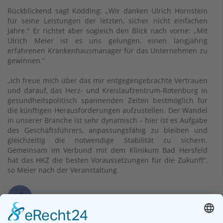
Rückblickend sagt Ködding: „Wir danken Ulrich Hornstein
für seine Leistungen der letzten, sicher nicht einfachen
Jahre." Er richtet aber sogleich den Blick nach vorne: „Mit
Ulrich Meier ist es uns gelungen, einen langjährig
erfahrenen Krankenhausmanager für das Unternehmen zu
gewinnen.“
„Ich freue mich über das mir entgegengebrachte Vertrauen
und darauf, das Herz- und Kreislaufzentrum-Rotenburg in
gesundheitspolitisch spannenden Zeiten bestmöglich für
die künftigen Herausforderungen aufzustellen. Der Wandel
in unserer Branche ist sehr dynamisch – hier ist es Aufgabe
des Geschäftsführers, anpassungsfähig zu bleiben und
gleichzeitig die notwendige Stabilität zu sichern.
Gemeinsam im Verbund mit dem Klinikum Bad Hersfeld
hat das HKZ die besten Voraussetzungen für die Zukunft“,
so Meier nach der Veranstaltung.