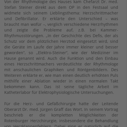
Von der Rhythmologie des Hauses kam Chefarzt Dr. med.
Stefan Steiner direkt aus dem OP in den Festsaal und
widmete sich seinem Lieblingsthema: Herzschrittmacher
und Defibrillator. Er erklärte den Unterschied – was
braucht man wofür –, verglich verschiedene Herzrhythmen
und zeigte die Probleme auf, z.B. bei Kammer-
Rhythmusstörungen. „In der Geschichte des Defis, der als
Schutz vor dem plötzlichen Herztod eingesetzt wird, sind
die Geräte im Laufe der Jahre immer kleiner und besser
geworden“, so „Elektro-Steiner“, wie der Mediziner im
Hause genannt wird. Auch die Funktion und den Einbau
eines Herzschrittmachers verdeutlichte der Rhythmologe
mit anschaulichen Graphiken und Röntgenbildern. Des
Weiteren erklärte er, wie man einen deutlich erhöhten Puls
mithilfe einer Ablation wieder in einen normalen Takt
bekommen kann. Das ist seine tägliche Arbeit im
Katheterlabor für Elektrophysiologische Untersuchungen.
Für die Herz- und Gefäßchirurgie hatte der Leitende
Oberarzt Dr. med. Jürgen Graff das Wort. In seinem Vortrag
beschrieb er die kompletten Möglichkeiten der
Rotenburger Herzchirurgie, insbesondere die Behandlung
von Herzklappenfehlern. Dabei ging er natürlich auf die