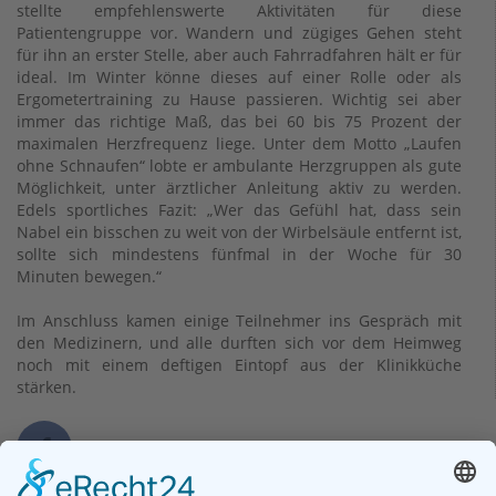
stellte empfehlenswerte Aktivitäten für diese
Patientengruppe vor. Wandern und zügiges Gehen steht
für ihn an erster Stelle, aber auch Fahrradfahren hält er für
ideal. Im Winter könne dieses auf einer Rolle oder als
Ergometertraining zu Hause passieren. Wichtig sei aber
immer das richtige Maß, das bei 60 bis 75 Prozent der
maximalen Herzfrequenz liege. Unter dem Motto „Laufen
ohne Schnaufen“ lobte er ambulante Herzgruppen als gute
Möglichkeit, unter ärztlicher Anleitung aktiv zu werden.
Edels sportliches Fazit: „Wer das Gefühl hat, dass sein
Nabel ein bisschen zu weit von der Wirbelsäule entfernt ist,
sollte sich mindestens fünfmal in der Woche für 30
Minuten bewegen.“
Im Anschluss kamen einige Teilnehmer ins Gespräch mit
den Medizinern, und alle durften sich vor dem Heimweg
noch mit einem deftigen Eintopf aus der Klinikküche
stärken.