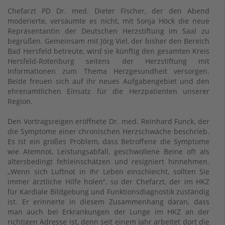
Chefarzt PD Dr. med. Dieter Fischer, der den Abend
moderierte, versäumte es nicht, mit Sonja Höck die neue
Repräsentantin der Deutschen Herzstiftung im Saal zu
begrüßen. Gemeinsam mit Jörg Viel, der bisher den Bereich
Bad Hersfeld betreute, wird sie künftig den gesamten Kreis
Hersfeld-Rotenburg seitens der Herzstiftung mit
Informationen zum Thema Herzgesundheit versorgen.
Beide freuen sich auf ihr neues Aufgabengebiet und den
ehrenamtlichen Einsatz für die Herzpatienten unserer
Region.
Den Vortragsreigen eröffnete Dr. med. Reinhard Funck, der
die Symptome einer chronischen Herzschwäche beschrieb.
Es ist ein großes Problem, dass Betroffene die Symptome
wie Atemnot, Leistungsabfall, geschwollene Beine oft als
altersbedingt fehleinschätzen und resigniert hinnehmen.
„Wenn sich Luftnot in Ihr Leben einschleicht, sollten Sie
immer ärztliche Hilfe holen“, so der Chefarzt, der im HKZ
für Kardiale Bildgebung und Funktionsdiagnostik zuständig
ist. Er erinnerte in diesem Zusammenhang daran, dass
man auch bei Erkrankungen der Lunge im HKZ an der
richtigen Adresse ist, denn seit einem Jahr arbeitet dort die