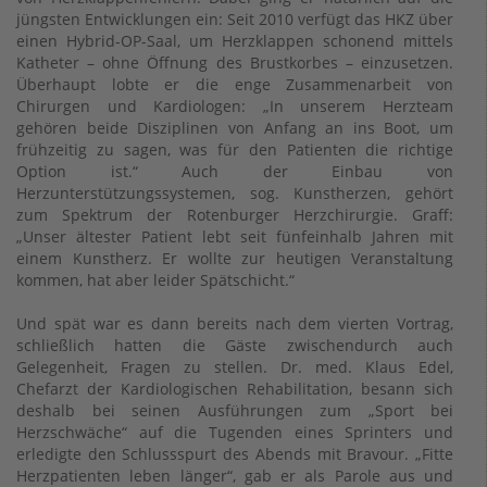
jüngsten Entwicklungen ein: Seit 2010 verfügt das HKZ über
einen Hybrid-OP-Saal, um Herzklappen schonend mittels
Katheter – ohne Öffnung des Brustkorbes – einzusetzen.
Überhaupt lobte er die enge Zusammenarbeit von
Chirurgen und Kardiologen: „In unserem Herzteam
gehören beide Disziplinen von Anfang an ins Boot, um
frühzeitig zu sagen, was für den Patienten die richtige
Option ist.“ Auch der Einbau von
Herzunterstützungssystemen, sog. Kunstherzen, gehört
zum Spektrum der Rotenburger Herzchirurgie. Graff:
„Unser ältester Patient lebt seit fünfeinhalb Jahren mit
einem Kunstherz. Er wollte zur heutigen Veranstaltung
kommen, hat aber leider Spätschicht.“
Und spät war es dann bereits nach dem vierten Vortrag,
schließlich hatten die Gäste zwischendurch auch
Gelegenheit, Fragen zu stellen. Dr. med. Klaus Edel,
Chefarzt der Kardiologischen Rehabilitation, besann sich
deshalb bei seinen Ausführungen zum „Sport bei
Herzschwäche“ auf die Tugenden eines Sprinters und
erledigte den Schlussspurt des Abends mit Bravour. „Fitte
Herzpatienten leben länger“, gab er als Parole aus und