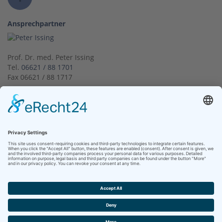
Ansprechpartner
Prof. Dr. med. Peter Issing
Tel.
06621 / 88 1701
Fax 06621 / 88 1717
Visitenkarte & Kontakt
Kontakt
Klinikum Bad Hersfeld GmbH
Seilerweg 29
36251 Bad Hersfeld
Telefon +49 (6621) 88-0
Telefax +49 (6621) 88-1033
Kontakt