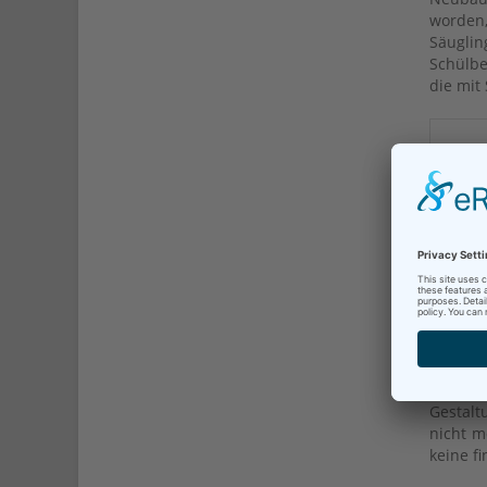
worden,
Säuglin
Schülbe
die mit
Schülbe
so ange
Alle d
Gestalt
nicht m
keine f