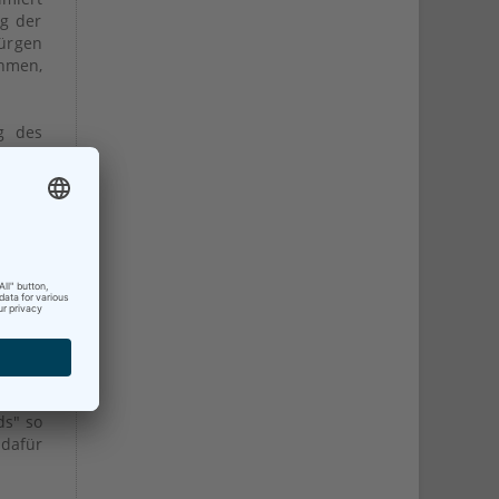
ng der
Jürgen
ahmen,
g des
nkorb,
h die
-Team
t ein
einen
lagen
rn auf
hern
ürgen
nthalt
erden.
chten
ds" so
 dafür