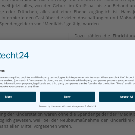
 weil jetzt alles, von der Geburt im Kreißsaal bis zur Behandlu
ge oder Frühchen, alles auf einer Ebene zugänglich ist. Hans-
 informierte den Gast über die vielen Anschaffungen und Maßn
 Spendengeldern von "MediKids" getätigt wurden.
Dazu zählen die Einrichtun
Spielzimmers mit dem Ballo
die Bilder im Flur und auc
Bemalung durch das Deko
Jung. Jeden Samstag komm
Clown und unterhält die kl
Patienten mit lustigen Ein
und Frauen lesen den Kinde
der Station aus Büc
Geschichten vor. Hans-J
 betonte, dass man alles tue, um den kranken Kindern den Aufe
nehm wie möglich zu machen, damit sie schnell wieder gesund w
iese genannten Maßnahmen und Beschaffungen zur kindgere
ung der Kinderstation wären ohne die Spendengelder der "MediKi
öglich gewesen, weil bei der Neubaumaßnahme der Kinderklinik
inanziellen Mittel vorgesehen waren.