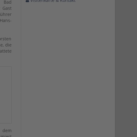
Visitenkarte & Kontakt
s Bad
r Gast
ührer
 Hans-
orsten
e, die
ttete
t dem
imiert