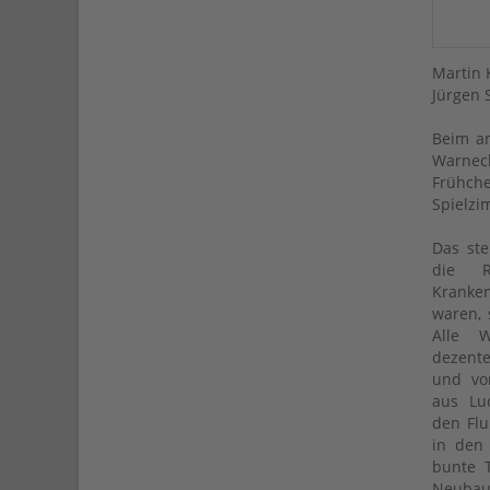
Martin 
Jürgen 
Beim an
Warneck
Frühch
Spielzi
Das ste
die R
Kranken
waren, 
Alle 
dezente
und vo
aus Lu
den Fl
in den
bunte 
Neubau 