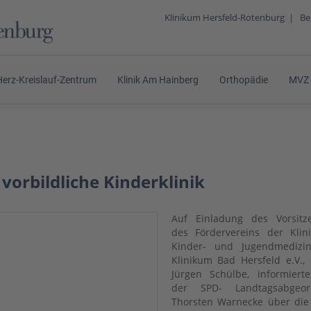
Klinikum Hersfeld-Rotenburg
|
Be
Herz-Kreislauf-Zentrum
Klinik Am Hainberg
Orthopädie
MVZ
 vorbildliche Kinderklinik
Auf Einladung des Vorsitz
des Fördervereins der Klin
Kinder- und Jugendmedizi
Klinikum Bad Hersfeld e.V.,
Jürgen Schülbe, informiert
der SPD- Landtagsabgeor
Thorsten Warnecke über die