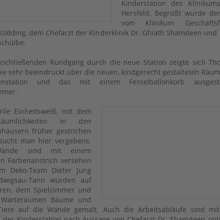
Kinderstation des Klinikum
Hersfeld. Begrüßt wurde de
vom Klinikum Geschäftsf
Ködding, dem Chefarzt der Kinderklinik Dr. Ghiath Shamdeen und
Schülbe.
schließenden Rundgang durch die neue Station zeigte sich Th
e sehr beeindruckt über die neuen, kindgerecht gestalteten Räum
enstation und das mit einem Fesselballonkorb ausgesta
mmer.
rile Einheitsweiß, mit dem
äumlichkeiten in den
häusern früher gestrichen
sucht man hier vergebens.
Wände sind mit einem
n Farbenanstrich versehen
m Deko-Team Dieter Jung
dwigsau-Tann wurden auf
uren, dem Spielzimmer und
 Warteräumen Bäume und
Tiere auf die Wände gemalt. Auch die Arbeitsabläufe sind mi
der Kinderstation nach Aussage von Chefarzt Dr. Shamdeen opt