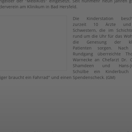
gelder der "MediKids" eingesetzt. Seit nunmehr neun Jahren g
derverein am Klinikum in Bad Hersfeld.
Die Kinderstation beschä
zurzeit 10 Ärzte un
Schwestern, die im Schicht
rund um die Uhr für das Wo
die Genesung der kle
Patienten sorgen. Nac
Rundgang überreichte Tho
Warnecke an Chefarzt Dr. G
Shamdeen und Hans-Jü
Schülbe ein Kinderbuch
Tiger braucht ein Fahrrad" und einen Spendenscheck. (GM)