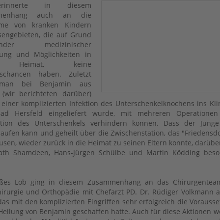
rinnerte in diesem
menhang auch an die
me von kranken Kindern
sengebieten, die auf Grund
lnder medizinischer
gung und Möglichkeiten in
r Heimat, keine
gschancen haben. Zuletzt
 man bei Benjamin aus
 (wir berichteten darüber)
 einer komplizierten Infektion des Unterschenkelknochens ins Kl
ad Hersfeld eingeliefert wurde, mit mehreren Operationen
tion des Unterschenkels verhindern können. Dass der Junge 
laufen kann und geheilt über die Zwischenstation, das "Friedensdo
sen, wieder zurück in die Heimat zu seinen Eltern konnte, darübe
iath Shamdeen, Hans-Jürgen Schülbe und Martin Ködding beso
oßes Lob ging in diesem Zusammenhang an das Chirurgentea
hirurgie und Orthopädie mit Chefarzt PD. Dr. Rüdiger Volkmann 
 das mit den komplizierten Eingriffen sehr erfolgreich die Vorauss
 Heilung von Benjamin geschaffen hatte. Auch für diese Aktionen 