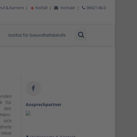
ruf & Karriere
|
Notfall
|
Kontakt
|
06621 88-0
Institut für Gesundheitsberufe
enden
ik für
Ansprechpartner
n des
 Hans-
e sich
dnete
 neue