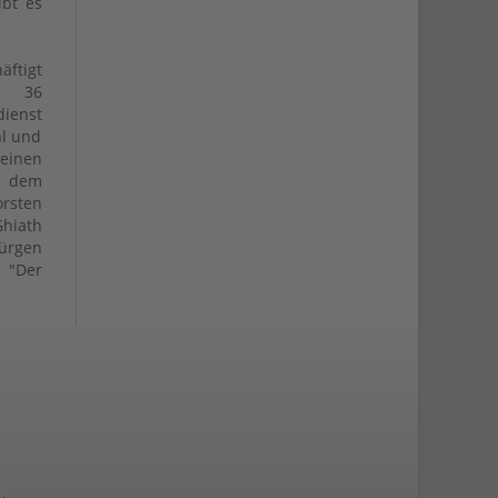
ibt es
ftigt
d 36
dienst
hl und
inen
h dem
rsten
hiath
rgen
 "Der