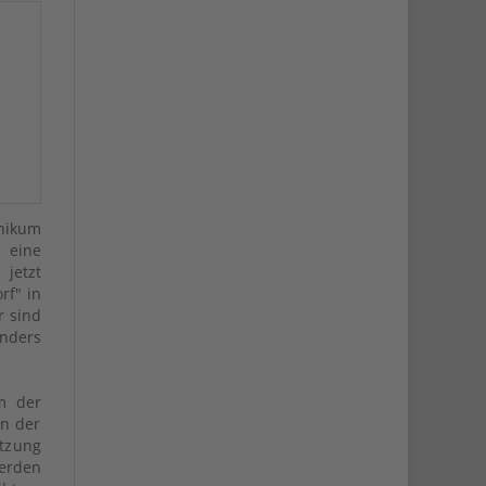
inikum
 eine
jetzt
rf" in
r sind
nders
m der
an der
etzung
werden