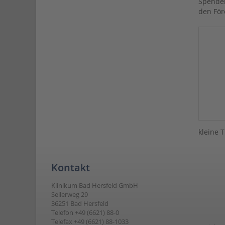
Spenden
den För
kleine 
Kontakt
Klinikum Bad Hersfeld GmbH
Seilerweg 29
36251 Bad Hersfeld
Telefon +49 (6621) 88-0
Telefax +49 (6621) 88-1033