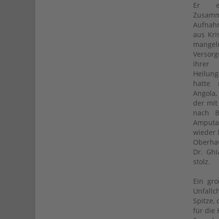
Er e
Zusam
Aufnah
aus Kri
mange
Versor
ihre
Heilun
hatte
Angola,
der mit
nach B
Amputa
wieder 
Oberhau
Dr. Gh
stolz.
Ein gr
Unfallc
Spitze,
für die