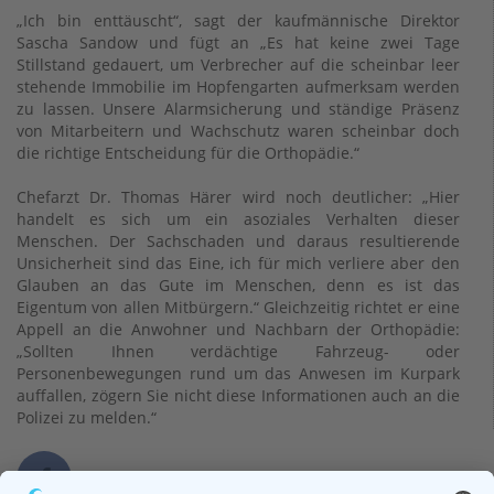
„Ich bin enttäuscht“, sagt der kaufmännische Direktor
Sascha Sandow und fügt an „Es hat keine zwei Tage
Stillstand gedauert, um Verbrecher auf die scheinbar leer
stehende Immobilie im Hopfengarten aufmerksam werden
zu lassen. Unsere Alarmsicherung und ständige Präsenz
von Mitarbeitern und Wachschutz waren scheinbar doch
die richtige Entscheidung für die Orthopädie.“
Chefarzt Dr. Thomas Härer wird noch deutlicher: „Hier
handelt es sich um ein asoziales Verhalten dieser
Menschen. Der Sachschaden und daraus resultierende
Unsicherheit sind das Eine, ich für mich verliere aber den
Glauben an das Gute im Menschen, denn es ist das
Eigentum von allen Mitbürgern.“ Gleichzeitig richtet er eine
Appell an die Anwohner und Nachbarn der Orthopädie:
„Sollten Ihnen verdächtige Fahrzeug- oder
Personenbewegungen rund um das Anwesen im Kurpark
auffallen, zögern Sie nicht diese Informationen auch an die
Polizei zu melden.“