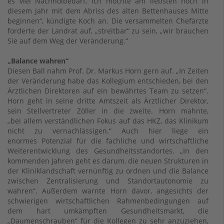
es viel Nachholbedarf, ich möchte am liebsten noch in
diesem Jahr mit dem Abriss des alten Bettenhauses Mitte
beginnen“, kündigte Koch an. Die versammelten Chefärzte
forderte der Landrat auf, „streitbar“ zu sein, „wir brauchen
Sie auf dem Weg der Veränderung.“
„Balance wahren“
Diesen Ball nahm Prof. Dr. Markus Horn gern auf. „In Zeiten
der Veränderung habe das Kollegium entschieden, bei den
Ärztlichen Direktoren auf ein bewährtes Team zu setzen“.
Horn geht in seine dritte Amtszeit als Ärztlicher Direktor,
sein Stellvertreter Zöller in die zweite. Horn mahnte,
„bei allem verständlichen Fokus auf das HKZ, das Klinikum
nicht zu vernachlässigen.“ Auch hier liege ein
enormes Potenzial für die fachliche und wirtschaftliche
Weiterentwicklung des Gesundheitsstandortes. „In den
kommenden Jahren geht es darum, die neuen Strukturen in
der Kliniklandschaft vernünftig zu ordnen und die Balance
zwischen Zentralisierung und Standortautonomie zu
wahren“. Außerdem warnte Horn davor, angesichts der
schwierigen wirtschaftlichen Rahmenbedingungen auf
dem hart umkämpften Gesundheitsmarkt, die
„Daumenschrauben“ für die Kollegen zu sehr anzuziehen,