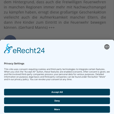
dem Hintergrund, dass auch die Freiwilligen Feuerwehren
in manchen Regionen immer mehr mit Nachwuchsmangel
zu kämpfen haben, erregt diese großartige Geschenkaktion
vielleicht auch die Aufmerksamkeit mancher Eltern, die
dann ihre Kinder zum Eintritt in die Feuerwehr bewegen
können. (Gerhard Manns) +++
Kontakt
Klinikum Bad Hersfeld GmbH
Seilerweg 29
36251 Bad Hersfeld
Telefon +49 (6621) 88-0
Telefax +49 (6621) 88-1033
Kontakt
Copyright 2026 - Klinikum Hersfeld-Rotenburg -
Impressum
|
Datenschutz