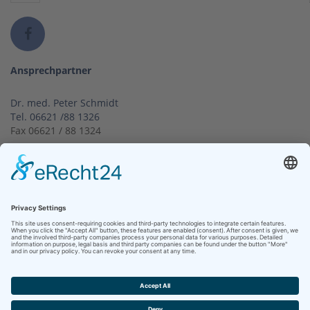
Ansprechpartner
Dr. med. Peter Schmidt
Tel.
06621 /88 1326
Fax 06621 / 88 1324
Visitenkarte & Kontakt
Kontakt
Klinikum Bad Hersfeld GmbH
Seilerweg 29
36251 Bad Hersfeld
Telefon +49 (6621) 88-0
Telefax +49 (6621) 88-1033
Kontakt