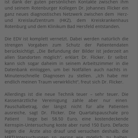
ist dank der guten persönlichen Kontakte zwischen ihm
und seinem Rotenburger Kollegen Dr. Johannes Flicker ein
ganz neues diagnostisches Netzwerk zwischen dem Herz-
und Kreislaufzentrum (HKZ), dem Kreiskrankenhaus
Rotenburg und dem Klinikum Bad Hersfeld entstanden.
Die EDV ist komplett vernetzt. Dabei werden natürlich die
strengen Vorgaben zum Schutz der Patientendaten
berücksichtigt. „Die Befundung der Bilder ist jederzeit an
allen Standorten möglich“, erklärt Dr. Flicker. Er selbst
kann sich sogar daheim in seinem Arbeitszimmer in die
Datenbank einloggen, um bei Notfällen auch nachts in
Minutenschnelle Diagnosen zu stellen. „Ich habe mir
endlich meinen Traum verwirklicht“, freut sich Dr. Flicker.
Allerdings ist die neue Technik teuer – sehr teuer. Die
Kassenärztliche Vereinigung zahle aber nur einen
Pauschalbetrag, der längst nicht für alle Patienten
ausreiche, sagt Dr. Flicker. Die Quartalspauschale pro
Patient liege bei 58.50 Euro, eine kostendeckende
Kernspin-Untersuchung koste aber rund 150 Euro. Defacto
legen die Ärzte also drauf und versuchen deshalb, die
MRTUntersuchungen so gering wie möglich zu halten.