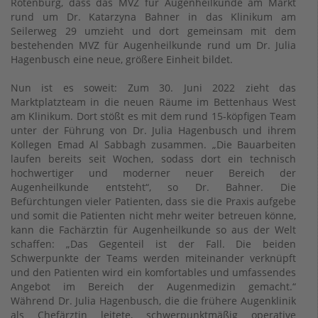
Rotenburg, dass das MVZ für Augenheilkunde am Markt
rund um Dr. Katarzyna Bahner in das Klinikum am
Seilerweg 29 umzieht und dort gemeinsam mit dem
bestehenden MVZ für Augenheilkunde rund um Dr. Julia
Hagenbusch eine neue, größere Einheit bildet.
Nun ist es soweit: Zum 30. Juni 2022 zieht das
Marktplatzteam in die neuen Räume im Bettenhaus West
am Klinikum. Dort stößt es mit dem rund 15-köpfigen Team
unter der Führung von Dr. Julia Hagenbusch und ihrem
Kollegen Emad Al Sabbagh zusammen. „Die Bauarbeiten
laufen bereits seit Wochen, sodass dort ein technisch
hochwertiger und moderner neuer Bereich der
Augenheilkunde entsteht“, so Dr. Bahner. Die
Befürchtungen vieler Patienten, dass sie die Praxis aufgebe
und somit die Patienten nicht mehr weiter betreuen könne,
kann die Fachärztin für Augenheilkunde so aus der Welt
schaffen: „Das Gegenteil ist der Fall. Die beiden
Schwerpunkte der Teams werden miteinander verknüpft
und den Patienten wird ein komfortables und umfassendes
Angebot im Bereich der Augenmedizin gemacht.“
Während Dr. Julia Hagenbusch, die die frühere Augenklinik
als Chefärztin leitete, schwerpunktmäßig operative