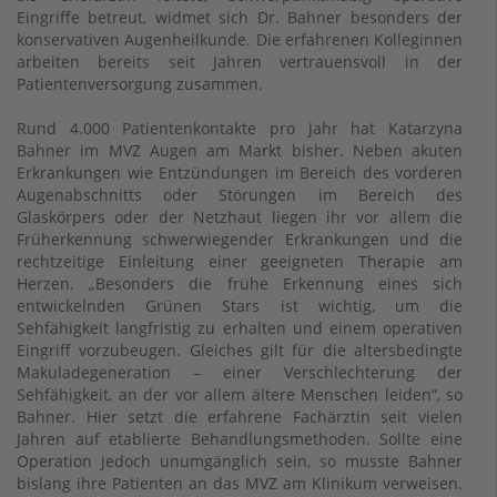
Eingriffe betreut, widmet sich Dr. Bahner besonders der
konservativen Augenheilkunde. Die erfahrenen Kolleginnen
arbeiten bereits seit Jahren vertrauensvoll in der
Patientenversorgung zusammen.
Rund 4.000 Patientenkontakte pro Jahr hat Katarzyna
Bahner im MVZ Augen am Markt bisher. Neben akuten
Erkrankungen wie Entzündungen im Bereich des vorderen
Augenabschnitts oder Störungen im Bereich des
Glaskörpers oder der Netzhaut liegen ihr vor allem die
Früherkennung schwerwiegender Erkrankungen und die
rechtzeitige Einleitung einer geeigneten Therapie am
Herzen. „Besonders die frühe Erkennung eines sich
entwickelnden Grünen Stars ist wichtig, um die
Sehfähigkeit langfristig zu erhalten und einem operativen
Eingriff vorzubeugen. Gleiches gilt für die altersbedingte
Makuladegeneration – einer Verschlechterung der
Sehfähigkeit, an der vor allem ältere Menschen leiden“, so
Bahner. Hier setzt die erfahrene Fachärztin seit vielen
Jahren auf etablierte Behandlungsmethoden. Sollte eine
Operation jedoch unumgänglich sein, so musste Bahner
bislang ihre Patienten an das MVZ am Klinikum verweisen.