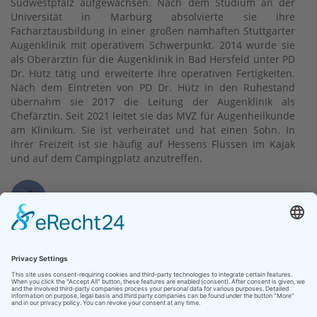
Südwestpfalz aufgewachsen. Nach dem Studium an der
Universität in Marburg absolvierte sie ihre
Facharztausbildung in einer großen namhaften Stuttgarter
Augenklinik mit operativem Schwerpunkt. 2014 wurde sie
als Oberärztin für die Augenklinik in Bad Hersfeld unter PD
Dr. Hütz tätig und erweiterte ihre operativen Fertigkeiten.
Nach dem Eintreten von PD Dr. Hütz in den Ruhestand
übernahm sie 2017 die Leitung der Augenklinik als
Chefärztin. Seit 2021 leitet sie das MVZ für Augenheilkunde
am Klinikum. Sie ist verheiratet und hat einen Sohn. In
ihrer Freizeit ist sie häufig auf Hessens Flüssen im Kajak
und auf dem Campingplatz anzutreffen.
Kontakt
Klinikum Bad Hersfeld GmbH
Seilerweg 29
36251 Bad Hersfeld